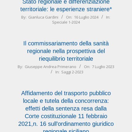
Stato regionale e differenziazione
territoriale: le esperienze straniere*
2024-
By:
Gianluca Gardini
On:
16 Luglio 2024
In:
Speciale 1-2024
07-
16
Il commissariamento della sanità
regionale nella prospettiva del
riequilibrio territoriale
2023-
By:
Giuseppe Andrea Primerano
On:
7 Luglio 2023
In:
Saggi 2-2023
07-
07
Affidamento del trasporto pubblico
locale e tutela della concorrenza:
effetti della sentenza resa dalla
Corte costituzionale 11 febbraio
2021,n. 16 sull’ordinamento giuridico
regionale siciliano