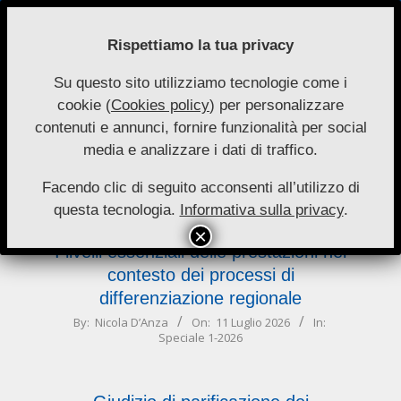
Skip
to
Rispettiamo la tua privacy
content
Su questo sito utilizziamo tecnologie come i
Nuove
cookie (
Cookies policy
) per personalizzare
Primary
Menu
Autonomie
contenuti e annunci, fornire funzionalità per social
Navigation
media e analizzare i dati di traffico.
Menu
regionale
Facendo clic di seguito acconsenti all’utilizzo di
questa tecnologia.
Informativa sulla privacy
.
I livelli essenziali delle prestazioni nel
contesto dei processi di
differenziazione regionale
2026-
By:
Nicola D’Anza
On:
11 Luglio 2026
In:
Speciale 1-2026
07-
11