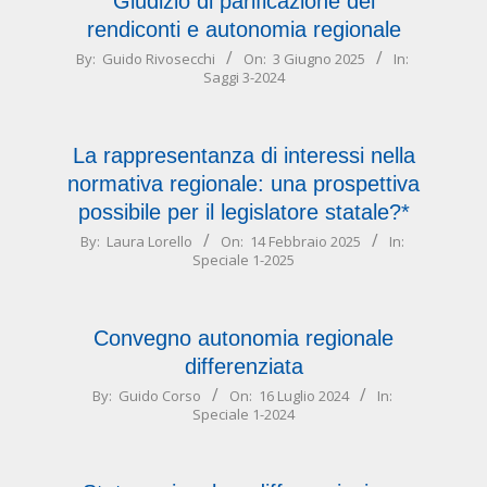
Giudizio di parificazione dei
rendiconti e autonomia regionale
2025-
By:
Guido Rivosecchi
On:
3 Giugno 2025
In:
Saggi 3-2024
06-
03
La rappresentanza di interessi nella
normativa regionale: una prospettiva
possibile per il legislatore statale?*
2025-
By:
Laura Lorello
On:
14 Febbraio 2025
In:
Speciale 1-2025
02-
14
Convegno autonomia regionale
differenziata
2024-
By:
Guido Corso
On:
16 Luglio 2024
In:
Speciale 1-2024
07-
16