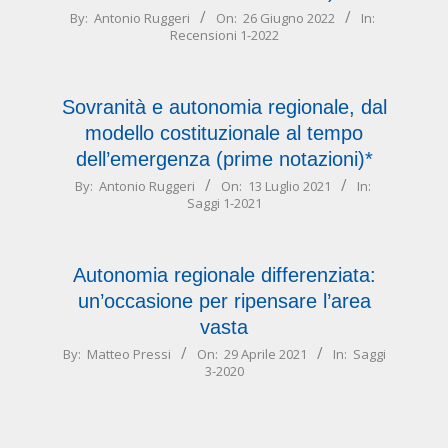
2022-
By:
Antonio Ruggeri
On:
26 Giugno 2022
In:
Recensioni 1-2022
06-
26
Sovranità e autonomia regionale, dal
modello costituzionale al tempo
dell’emergenza (prime notazioni)*
2021-
By:
Antonio Ruggeri
On:
13 Luglio 2021
In:
Saggi 1-2021
07-
13
Autonomia regionale differenziata:
un’occasione per ripensare l’area
vasta
2021-
By:
Matteo Pressi
On:
29 Aprile 2021
In:
Saggi
3-2020
04-
29