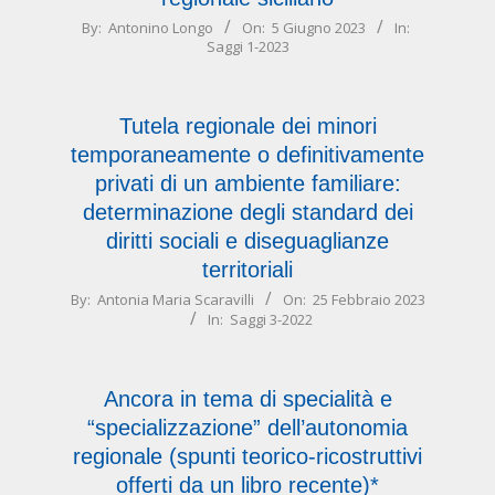
2023-
By:
Antonino Longo
On:
5 Giugno 2023
In:
Saggi 1-2023
06-
05
Tutela regionale dei minori
temporaneamente o definitivamente
privati di un ambiente familiare:
determinazione degli standard dei
diritti sociali e diseguaglianze
territoriali
2023-
By:
Antonia Maria Scaravilli
On:
25 Febbraio 2023
In:
Saggi 3-2022
02-
25
Ancora in tema di specialità e
“specializzazione” dell’autonomia
regionale (spunti teorico-ricostruttivi
offerti da un libro recente)*