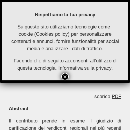
Skip
to
Rispettiamo la tua privacy
content
Su questo sito utilizziamo tecnologie come i
Nuove
cookie (
Cookies policy
) per personalizzare
Primary
Menu
Autonomie
contenuti e annunci, fornire funzionalità per social
Navigation
media e analizzare i dati di traffico.
Menu
Giudizio di parificazione dei
rendiconti e autonomia regionale
Facendo clic di seguito acconsenti all’utilizzo di
questa tecnologia.
Informativa sulla privacy
.
By:
Guido Rivosecchi
On:
3 Giugno 2025
In:
Saggi 3-2024
scarica
PDF
Abstract
Il contributo prende in esame il giudizio di
parificazione dei rendiconti regionali nei più recenti