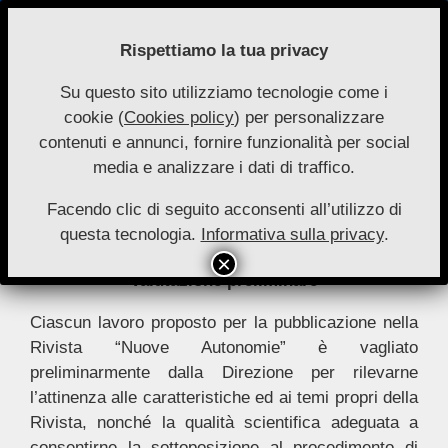
Skip
to
Rispettiamo la tua privacy
content
Su questo sito utilizziamo tecnologie come i
Nuove
cookie (
Cookies policy
) per personalizzare
Primary
Menu
Autonomie
contenuti e annunci, fornire funzionalità per social
Navigation
media e analizzare i dati di traffico.
Menu
Criteri di revisione
Facendo clic di seguito acconsenti all’utilizzo di
questa tecnologia.
Informativa sulla privacy
.
Valutazione preliminare
Ciascun lavoro proposto per la pubblicazione nella
Rivista “Nuove Autonomie” è vagliato
preliminarmente dalla Direzione per rilevarne
l’attinenza alle caratteristiche ed ai temi propri della
Rivista, nonché la qualità scientifica adeguata a
consentirne la sottoposizione al procedimento di