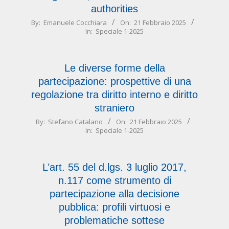
authorities
2025-
By:
Emanuele Cocchiara
On:
21 Febbraio 2025
In:
Speciale 1-2025
02-
21
Le diverse forme della
partecipazione: prospettive di una
regolazione tra diritto interno e diritto
straniero
2025-
By:
Stefano Catalano
On:
21 Febbraio 2025
In:
Speciale 1-2025
02-
21
L’art. 55 del d.lgs. 3 luglio 2017,
n.117 come strumento di
partecipazione alla decisione
pubblica: profili virtuosi e
problematiche sottese