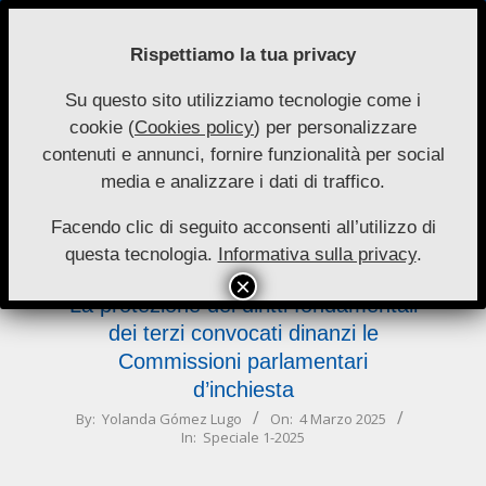
Skip
to
Rispettiamo la tua privacy
content
Su questo sito utilizziamo tecnologie come i
Nuove
cookie (
Cookies policy
) per personalizzare
Primary
Menu
Autonomie
contenuti e annunci, fornire funzionalità per social
Navigation
media e analizzare i dati di traffico.
Menu
Speciale 1-2025
Facendo clic di seguito acconsenti all’utilizzo di
questa tecnologia.
Informativa sulla privacy
.
La protezione dei diritti fondamentali
dei terzi convocati dinanzi le
Commissioni parlamentari
d’inchiesta
2025-
By:
Yolanda Gómez Lugo
On:
4 Marzo 2025
In:
Speciale 1-2025
03-
04