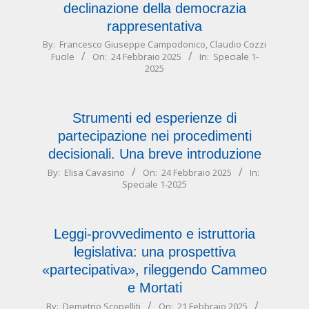
declinazione della democrazia
rappresentativa
2025-
By:
Francesco Giuseppe Campodonico
,
Claudio Cozzi
Fucile
On:
24 Febbraio 2025
In:
Speciale 1-
02-
2025
24
Strumenti ed esperienze di
partecipazione nei procedimenti
decisionali. Una breve introduzione
2025-
By:
Elisa Cavasino
On:
24 Febbraio 2025
In:
Speciale 1-2025
02-
24
Leggi-provvedimento e istruttoria
legislativa: una prospettiva
«partecipativa», rileggendo Cammeo
e Mortati
2025-
By:
Demetrio Scopelliti
On:
21 Febbraio 2025