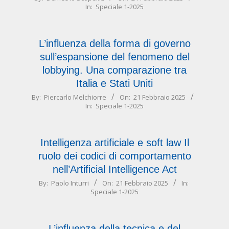
In:
Speciale 1-2025
02-
21
L’influenza della forma di governo
sull’espansione del fenomeno del
lobbying. Una comparazione tra
Italia e Stati Uniti
2025-
By:
Piercarlo Melchiorre
On:
21 Febbraio 2025
In:
Speciale 1-2025
02-
21
Intelligenza artificiale e soft law Il
ruolo dei codici di comportamento
nell’Artificial Intelligence Act
2025-
By:
Paolo Inturri
On:
21 Febbraio 2025
In:
Speciale 1-2025
02-
21
L’influenza della tecnica e del