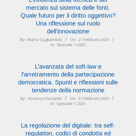
mercato sul sistema delle fonti.
Quale futuro per il diritto oggettivo?
Una riflessione sul ruolo
dell’innovazione
2025-
By:
Marco Gugliandolo
On:
21 Febbraio 2025
In:
Speciale 1-2025
02-
21
L’avanzata del soft-law e
l’arretramento della partecipazione
democratica. Spunti e riflessioni sulle
tendenze della normazione
2025-
By:
Vincenzo Desantis
On:
21 Febbraio 2025
In:
Speciale 1-2025
02-
21
La regolazione del digitale: tra self-
regulation, codici di condotta ed