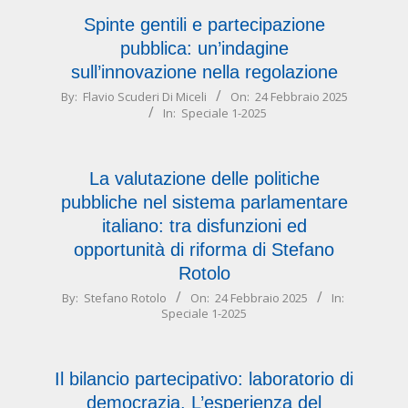
Spinte gentili e partecipazione
pubblica: un’indagine
sull’innovazione nella regolazione
2025-
By:
Flavio Scuderi Di Miceli
On:
24 Febbraio 2025
In:
Speciale 1-2025
02-
24
La valutazione delle politiche
pubbliche nel sistema parlamentare
italiano: tra disfunzioni ed
opportunità di riforma di Stefano
Rotolo
2025-
By:
Stefano Rotolo
On:
24 Febbraio 2025
In:
Speciale 1-2025
02-
24
Il bilancio partecipativo: laboratorio di
democrazia. L’esperienza del