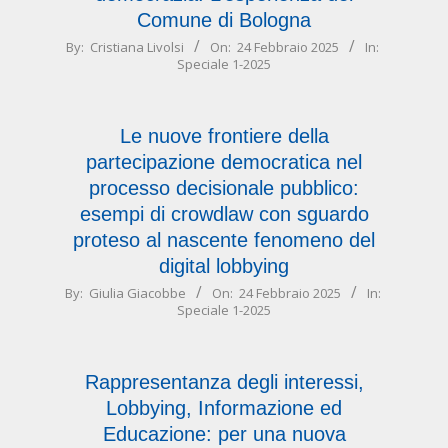
Comune di Bologna
2025-
By:
Cristiana Livolsi
On:
24 Febbraio 2025
In:
Speciale 1-2025
02-
24
Le nuove frontiere della
partecipazione democratica nel
processo decisionale pubblico:
esempi di crowdlaw con sguardo
proteso al nascente fenomeno del
digital lobbying
2025-
By:
Giulia Giacobbe
On:
24 Febbraio 2025
In:
Speciale 1-2025
02-
24
Rappresentanza degli interessi,
Lobbying, Informazione ed
Educazione: per una nuova