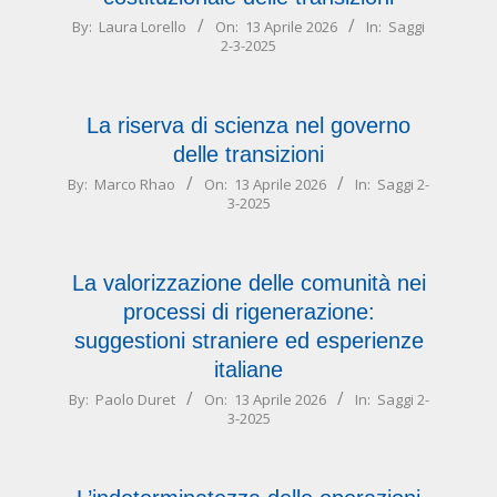
2026-
By:
Laura Lorello
On:
13 Aprile 2026
In:
Saggi
2-3-2025
04-
13
La riserva di scienza nel governo
delle transizioni
2026-
By:
Marco Rhao
On:
13 Aprile 2026
In:
Saggi 2-
3-2025
04-
13
La valorizzazione delle comunità nei
processi di rigenerazione:
suggestioni straniere ed esperienze
italiane
2026-
By:
Paolo Duret
On:
13 Aprile 2026
In:
Saggi 2-
3-2025
04-
13