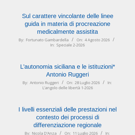
04
Sul carattere vincolante delle linee
guida in materia di procreazione
medicalmente assistita
2026-
By:
Fortunato Gambardella
On:
4 Agosto 2026
In:
Speciale 2-2026
08-
04
L’autonomia siciliana e le istituzioni*
Antonio Ruggeri
2026-
By:
Antonio Ruggeri
On:
28 Luglio 2026
In:
L’angolo delle libertà 1-2026
07-
28
I livelli essenziali delle prestazioni nel
contesto dei processi di
differenziazione regionale
2026-
By:
Nicola D’Anza
On:
11 Luglio 2026
In: