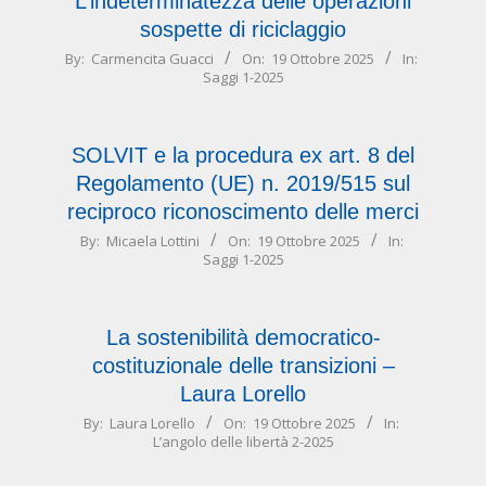
L’indeterminatezza delle operazioni
sospette di riciclaggio
2025-
By:
Carmencita Guacci
On:
19 Ottobre 2025
In:
Saggi 1-2025
10-
19
SOLVIT e la procedura ex art. 8 del
Regolamento (UE) n. 2019/515 sul
reciproco riconoscimento delle merci
2025-
By:
Micaela Lottini
On:
19 Ottobre 2025
In:
Saggi 1-2025
10-
19
La sostenibilità democratico-
costituzionale delle transizioni –
Laura Lorello
2025-
By:
Laura Lorello
On:
19 Ottobre 2025
In:
L’angolo delle libertà 2-2025
10-
19