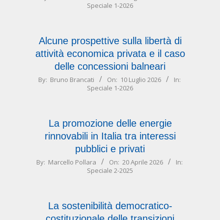
Speciale 1-2026
07-
11
Alcune prospettive sulla libertà di
attività economica privata e il caso
delle concessioni balneari
2026-
By:
Bruno Brancati
On:
10 Luglio 2026
In:
Speciale 1-2026
07-
10
La promozione delle energie
rinnovabili in Italia tra interessi
pubblici e privati
2026-
By:
Marcello Pollara
On:
20 Aprile 2026
In:
Speciale 2-2025
04-
20
La sostenibilità democratico-
costituzionale delle transizioni