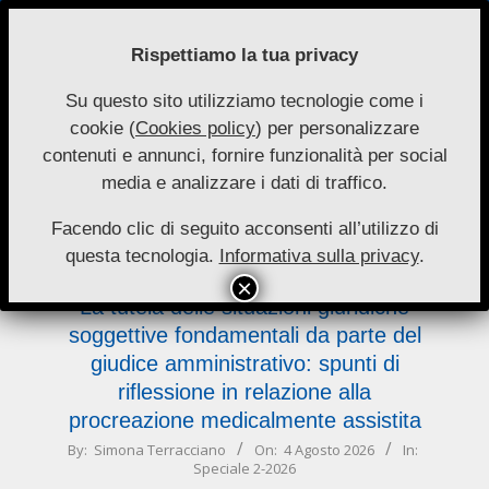
Skip
to
Rispettiamo la tua privacy
content
Su questo sito utilizziamo tecnologie come i
Nuove
cookie (
Cookies policy
) per personalizzare
Primary
Menu
Autonomie
contenuti e annunci, fornire funzionalità per social
Navigation
media e analizzare i dati di traffico.
Menu
delle
Facendo clic di seguito acconsenti all’utilizzo di
questa tecnologia.
Informativa sulla privacy
.
La tutela delle situazioni giuridiche
soggettive fondamentali da parte del
giudice amministrativo: spunti di
riflessione in relazione alla
procreazione medicalmente assistita
2026-
By:
Simona Terracciano
On:
4 Agosto 2026
In:
Speciale 2-2026
08-