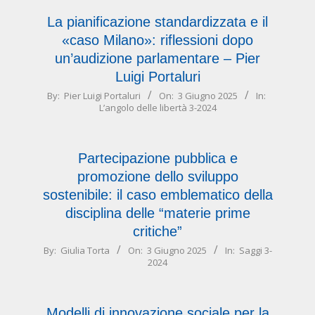
La pianificazione standardizzata e il
«caso Milano»: riflessioni dopo
un’audizione parlamentare –
Pier
Luigi Portaluri
2025-
By:
Pier Luigi Portaluri
On:
3 Giugno 2025
In:
L’angolo delle libertà 3-2024
06-
03
Partecipazione pubblica e
promozione dello sviluppo
sostenibile: il caso emblematico della
disciplina delle “materie prime
critiche”
2025-
By:
Giulia Torta
On:
3 Giugno 2025
In:
Saggi 3-
2024
06-
03
Modelli di innovazione sociale per la