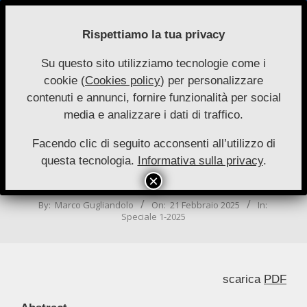
Skip
to
Rispettiamo la tua privacy
content
Su questo sito utilizziamo tecnologie come i
Nuove
cookie (
Cookies policy
) per personalizzare
Primary
Menu
Autonomie
contenuti e annunci, fornire funzionalità per social
Navigation
media e analizzare i dati di traffico.
Menu
L’influenza della tecnica e del
mercato sul sistema delle fonti. Quale
Facendo clic di seguito acconsenti all’utilizzo di
questa tecnologia.
Informativa sulla privacy
.
futuro per il diritto oggettivo? Una
riflessione sul ruolo dell’innovazione
By:
Marco Gugliandolo
On:
21 Febbraio 2025
In:
Speciale 1-2025
scarica
PDF