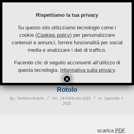
Skip
to
Rispettiamo la tua privacy
content
Su questo sito utilizziamo tecnologie come i
Nuove
cookie (
Cookies policy
) per personalizzare
Primary
Menu
Autonomie
contenuti e annunci, fornire funzionalità per social
Navigation
media e analizzare i dati di traffico.
Menu
La valutazione delle politiche
pubbliche nel sistema parlamentare
Facendo clic di seguito acconsenti all’utilizzo di
questa tecnologia.
Informativa sulla privacy
.
italiano: tra disfunzioni ed
opportunità di riforma di Stefano
Rotolo
By:
Stefano Rotolo
On:
24 Febbraio 2025
In:
Speciale 1-
2025
scarica
PDF