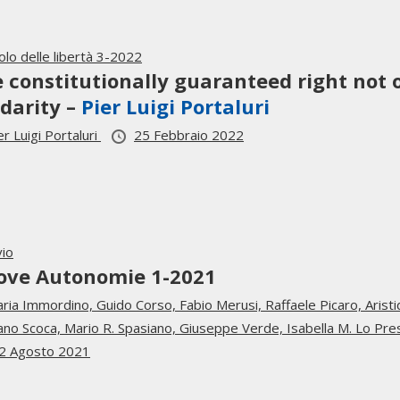
olo delle libertà 3-2022
 constitutionally guaranteed right not o
idarity –
Pier Luigi Portaluri
er Luigi Portaluri
25 Febbraio 2022
vio
ove Autonomie 1-2021
ria Immordino,
Guido Corso,
Fabio Merusi,
Raffaele Picaro,
Arist
ano Scoca,
Mario R. Spasiano,
Giuseppe Verde,
Isabella M. Lo Pre
2 Agosto 2021