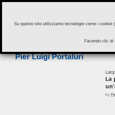
Skip
to
content
Su questo sito utilizziamo tecnologie come i cookie (
N
Facendo clic di 
A
Pier Luigi Portaluri
L’ang
La 
un’
by
Pi