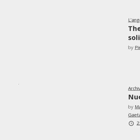
L’ang
The
sol
by
Pi
Archi
Nu
by
Ma
Gaet
2