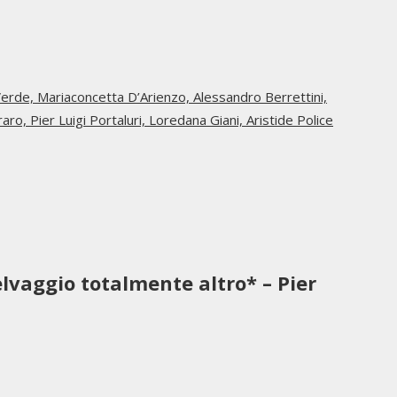
Verde,
Mariaconcetta D’Arienzo,
Alessandro Berrettini,
raro,
Pier Luigi Portaluri,
Loredana Giani,
Aristide Police
elvaggio totalmente altro* – Pier