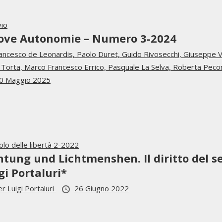
vio
ove Autonomie – Numero 3-2024
ancesco de Leonardis,
Paolo Duret,
Guido Rivosecchi,
Giuseppe 
a Torta,
Marco Francesco Errico,
Pasquale La Selva,
Roberta Peco
0 Maggio 2025
olo delle libertà 2-2022
htung und Lichtmenshen. Il diritto del s
gi Portaluri*
er Luigi Portaluri
26 Giugno 2022