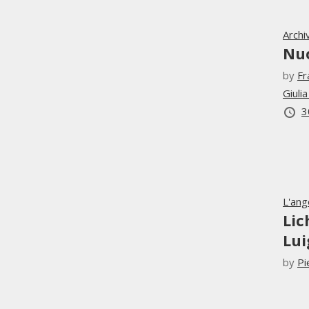
Archi
Nu
by
Fr
Giuli
3
L'ang
Lic
Lui
by
Pi