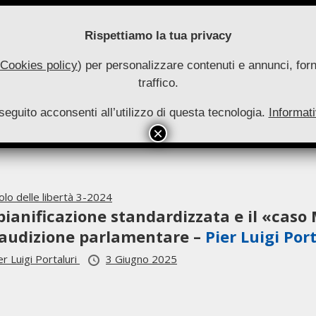
Rispettiamo la tua privacy
Cookies policy
) per personalizzare contenuti e annunci, forni
traffico.
uove
seguito acconsenti all’utilizzo di questa tecnologia.
utonomie
Informati
HOME
RIVISTA
COLLANA
ARCHIVIO
INFO
Primary
Navigation
Menu
olo delle libertà 3-2024
pianificazione standardizzata e il «caso 
audizione parlamentare –
Pier Luigi Por
er Luigi Portaluri
3 Giugno 2025