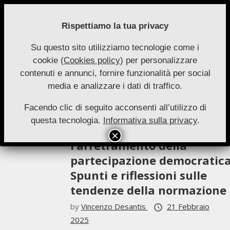
Skip
to
Rispettiamo la tua privacy
content
Su questo sito utilizziamo tecnologie come i
Nuove
cookie (
Cookies policy
) per personalizzare
Primary
Menu
Autonomie
contenuti e annunci, fornire funzionalità per social
Navigation
Vincenzo Desantis
media e analizzare i dati di traffico.
Menu
Facendo clic di seguito acconsenti all’utilizzo di
Speciale 1-2025
questa tecnologia.
Informativa sulla privacy
.
L’avanzata del soft-law e
l’arretramento della
partecipazione democratica
Spunti e riflessioni sulle
tendenze della normazione
by
Vincenzo Desantis
21 Febbraio
2025