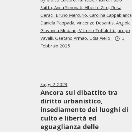
Saitta,
Anna Simonati,
Alberto Zito,
Rosa
Geraci,
Bruno Mercurio,
Carolina Cappabianca
Daniela Pappadà,
Vincenzo Desantis,
Angiola
Giovanna Modano,
Vittorio Toffaletti,
Jacopo
Vavalli,
Gaetano Armao,
Lidia Aiello
3
Febbraio 2025
Saggi 2-2023
Ancora sul dibattito tra
diritto urbanistico,
insediamento dei luoghi di
culto e libertà ed
eguaglianza delle