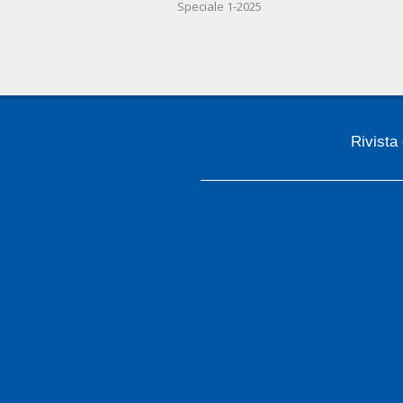
Speciale 1-2025
02-
21
Rivista