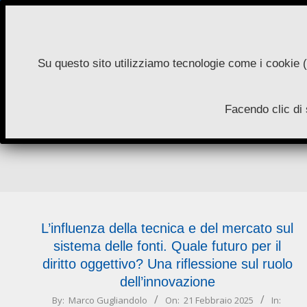
Skip
to
content
Su questo sito utilizziamo tecnologie come i cookie (
N
Facendo clic di 
A
L’influenza della tecnica e del mercato sul
sistema delle fonti. Quale futuro per il
diritto oggettivo? Una riflessione sul ruolo
dell’innovazione
2025-
By:
Marco Gugliandolo
On:
21 Febbraio 2025
In: