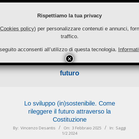
Rispettiamo la tua privacy
Cookies policy
) per personalizzare contenuti e annunci, forni
traffico.
uove
seguito acconsenti all’utilizzo di questa tecnologia.
utonomie
Informati
HOME
RIVISTA
COLLANA
ARCHIVIO
INFO
Primary
Navigation
futuro
Menu
Lo sviluppo (in)sostenibile. Come
rileggere il futuro attraverso la
Costituzione
2025-
By:
Vincenzo Desantis
On:
3 Febbraio 2025
In:
Saggi
1/2 2024
02-