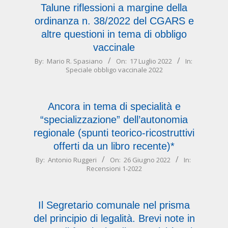
Talune riflessioni a margine della
ordinanza n. 38/2022 del CGARS e
altre questioni in tema di obbligo
vaccinale
2022-
By:
Mario R. Spasiano
On:
17 Luglio 2022
In:
Speciale obbligo vaccinale 2022
07-
17
Ancora in tema di specialità e
“specializzazione” dell’autonomia
regionale (spunti teorico-ricostruttivi
offerti da un libro recente)*
2022-
By:
Antonio Ruggeri
On:
26 Giugno 2022
In:
Recensioni 1-2022
06-
26
Il Segretario comunale nel prisma
del principio di legalità. Brevi note in