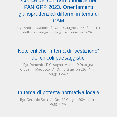
Codice dei contratti pubblicie nel
PAN GPP 2023. Orientamenti
giurisprudenziali difformi in tema di
CAM
2026-
By:
Andrea Maltoni
On:
9 Giugno 2026
In:
La
dottrina dialoga con la giurisprudenza 1-2026
06-
09
Note critiche in tema di “vestizione”
dei vincoli paesaggistici
2026-
By:
Domenico D’Orsogna
,
Marina D’Orsogna
,
Giovanni Maciocco
On:
3 Giugno 2026
In:
06-
Saggi 1-2026
03
In tema di potestà normativa locale
2024-
By:
Gerardo Sola
On:
10 Giugno 2024
In:
Saggi 3-2023
06-
10