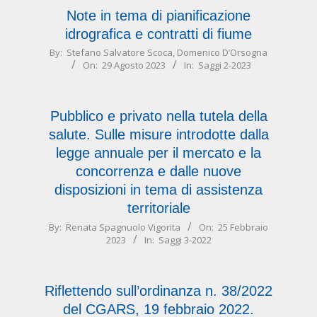
Note in tema di pianificazione
idrografica e contratti di fiume
2023-
By:
Stefano Salvatore Scoca
,
Domenico D’Orsogna
On:
29 Agosto 2023
In:
Saggi 2-2023
08-
29
Pubblico e privato nella tutela della
salute. Sulle misure introdotte dalla
legge annuale per il mercato e la
concorrenza e dalle nuove
disposizioni in tema di assistenza
territoriale
2023-
By:
Renata Spagnuolo Vigorita
On:
25 Febbraio
2023
In:
Saggi 3-2022
02-
25
Riflettendo sull’ordinanza n. 38/2022
del CGARS, 19 febbraio 2022.