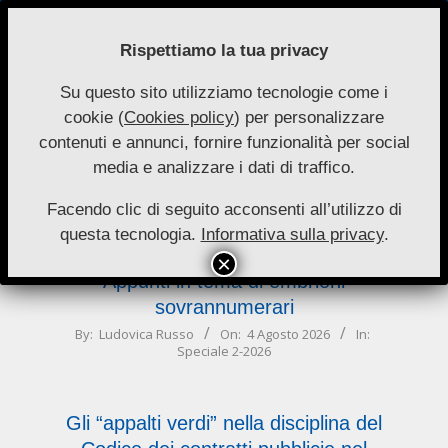
Skip
to
Rispettiamo la tua privacy
content
Su questo sito utilizziamo tecnologie come i
Nuove
cookie (
Cookies policy
) per personalizzare
Primary
Menu
Autonomie
contenuti e annunci, fornire funzionalità per social
Navigation
media e analizzare i dati di traffico.
Menu
tema
Facendo clic di seguito acconsenti all’utilizzo di
questa tecnologia.
Informativa sulla privacy
.
Appunti in tema di embrioni
sovrannumerari
2026-
By:
Ludovica Russo
On:
4 Agosto 2026
In:
Speciale 2-2026
08-
04
Gli “appalti verdi” nella disciplina del