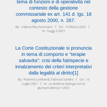
tema di funzioni e di operatività nel
contesto della gestione
commissariale ex art. 141 d. lgs. 18
agosto 2000, n. 267.
2022-
By:
Valeria Rita Aversano
On:
13 Marzo 2022
In:
Saggi 3-2021
03-
13
La Corte Costituzionale si pronuncia
in tema di comporto e “terapie
salvavita”: crisi della fattispecie e
innalzamento dei criteri interpretativi
dalla legalità al diritto[1]
2021-
By:
Roberta Lombardi
,
Fabrizia Santini
On:
13
Luglio 2021
In:
La dottrina dialoga con la
07-
giurisprudenza 1-2021
13