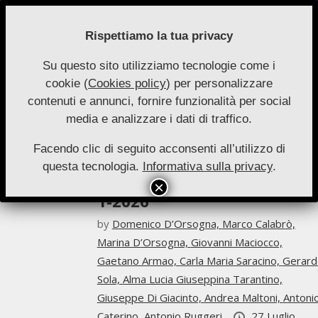
Skip
to
Rispettiamo la tua privacy
content
Su questo sito utilizziamo tecnologie come i
Nuove
cookie (
Cookies policy
) per personalizzare
Primary
Menu
Autonomie
contenuti e annunci, fornire funzionalità per social
Navigation
Gerardo Sola
media e analizzare i dati di traffico.
Menu
Facendo clic di seguito acconsenti all’utilizzo di
Archivio
questa tecnologia.
Informativa sulla privacy
.
Nuove Autonomie – Numer
1-2026
by
Domenico D’Orsogna,
Marco Calabrò,
Marina D’Orsogna,
Giovanni Maciocco,
Gaetano Armao,
Carla Maria Saracino,
Gerard
Sola,
Alma Lucia Giuseppina Tarantino,
Giuseppe Di Giacinto,
Andrea Maltoni,
Antoni
Caterino,
Antonio Ruggeri
27 Luglio