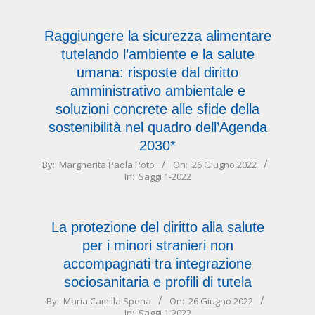
26
Raggiungere la sicurezza alimentare
tutelando l’ambiente e la salute
umana: risposte dal diritto
amministrativo ambientale e
soluzioni concrete alle sfide della
sostenibilità nel quadro dell’Agenda
2030*
2022-
By:
Margherita Paola Poto
On:
26 Giugno 2022
In:
Saggi 1-2022
06-
26
La protezione del diritto alla salute
per i minori stranieri non
accompagnati tra integrazione
sociosanitaria e profili di tutela
2022-
By:
Maria Camilla Spena
On:
26 Giugno 2022
In:
Saggi 1-2022