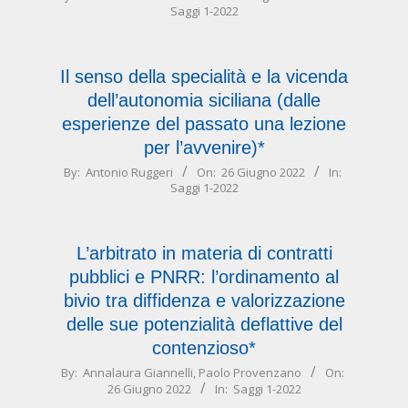
Saggi 1-2022
06-
26
Il senso della specialità e la vicenda
dell’autonomia siciliana (dalle
esperienze del passato una lezione
per l’avvenire)*
2022-
By:
Antonio Ruggeri
On:
26 Giugno 2022
In:
Saggi 1-2022
06-
26
L’arbitrato in materia di contratti
pubblici e PNRR: l’ordinamento al
bivio tra diffidenza e valorizzazione
delle sue potenzialità deflattive del
contenzioso*
2022-
By:
Annalaura Giannelli
,
Paolo Provenzano
On:
26 Giugno 2022
In:
Saggi 1-2022
06-