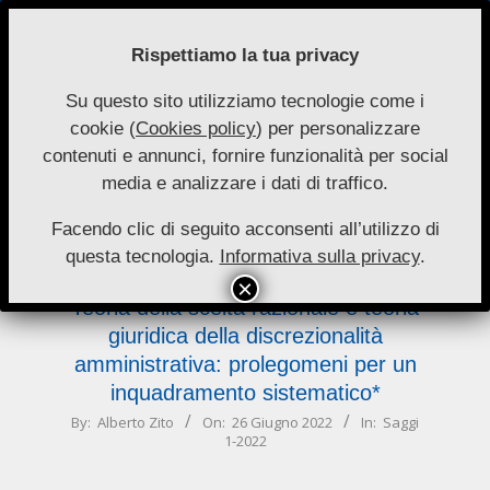
Skip
to
Rispettiamo la tua privacy
content
Su questo sito utilizziamo tecnologie come i
Nuove
cookie (
Cookies policy
) per personalizzare
Primary
Menu
Autonomie
contenuti e annunci, fornire funzionalità per social
Navigation
media e analizzare i dati di traffico.
Menu
Saggi 1-2022
Facendo clic di seguito acconsenti all’utilizzo di
questa tecnologia.
Informativa sulla privacy
.
Teoria della scelta razionale e teoria
giuridica della discrezionalità
amministrativa: prolegomeni per un
inquadramento sistematico*
2022-
By:
Alberto Zito
On:
26 Giugno 2022
In:
Saggi
1-2022
06-
26