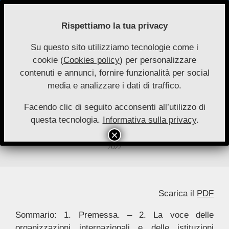
Skip
to
Rispettiamo la tua privacy
content
Su questo sito utilizziamo tecnologie come i
Nuove
cookie (
Cookies policy
) per personalizzare
Primary
Menu
Autonomie
contenuti e annunci, fornire funzionalità per social
Navigation
media e analizzare i dati di traffico.
Menu
Il diritto alla salute di genere e la
sindrome di Yentl: una fragile
Facendo clic di seguito acconsenti all’utilizzo di
questa tecnologia.
Informativa sulla privacy
.
“effettività”
By:
Vanessa Manzetti
On:
26 Giugno 2022
In:
Saggi 1-
2022
Scarica il
PDF
Sommario: 1. Premessa. – 2. La voce delle
organizzazioni internazionali e delle istituzioni