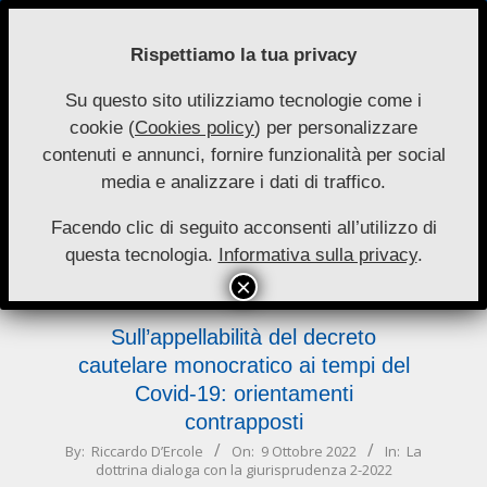
Skip
to
Rispettiamo la tua privacy
content
Su questo sito utilizziamo tecnologie come i
Nuove
cookie (
Cookies policy
) per personalizzare
Primary
Menu
Autonomie
contenuti e annunci, fornire funzionalità per social
Navigation
media e analizzare i dati di traffico.
Menu
La dottrina dialoga con la
giurisprudenza 2-2022
Facendo clic di seguito acconsenti all’utilizzo di
questa tecnologia.
Informativa sulla privacy
.
Sull’appellabilità del decreto
cautelare monocratico ai tempi del
Covid-19: orientamenti
contrapposti
2022-
By:
Riccardo D’Ercole
On:
9 Ottobre 2022
In:
La
dottrina dialoga con la giurisprudenza 2-2022
10-