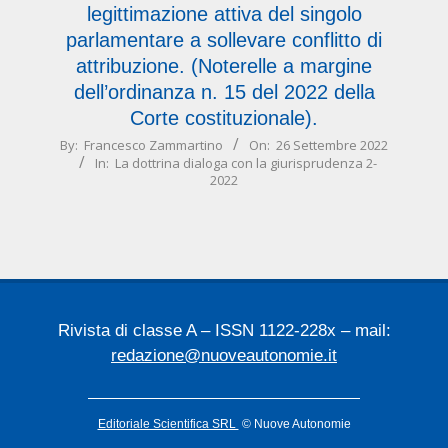
legittimazione attiva del singolo
parlamentare a sollevare conflitto di
attribuzione. (Noterelle a margine
dell’ordinanza n. 15 del 2022 della
Corte costituzionale).
2022-
By:
Francesco Zammartino
On:
26 Settembre 2022
In:
La dottrina dialoga con la giurisprudenza 2-
09-
2022
26
Rivista di classe A – ISSN 1122-228x – mail:
redazione@nuoveautonomie.it
Editoriale Scientifica SRL
© Nuove Autonomie