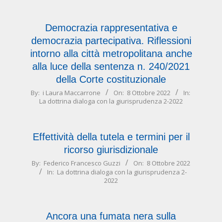
09
Democrazia rappresentativa e
democrazia partecipativa. Riflessioni
intorno alla città metropolitana anche
alla luce della sentenza n. 240/2021
della Corte costituzionale
2022-
By:
i Laura Maccarrone
On:
8 Ottobre 2022
In:
La dottrina dialoga con la giurisprudenza 2-2022
10-
08
Effettività della tutela e termini per il
ricorso giurisdizionale
2022-
By:
Federico Francesco Guzzi
On:
8 Ottobre 2022
In:
La dottrina dialoga con la giurisprudenza 2-
10-
2022
08
Ancora una fumata nera sulla