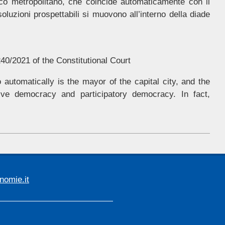
aco metropolitano, che coincide automaticamente con il
luzioni prospettabili si muovono all’interno della diade
40/2021 of the Constitutional Court
automatically is the mayor of the capital city, and the
tive democracy and participatory democracy. In fact,
omie.it