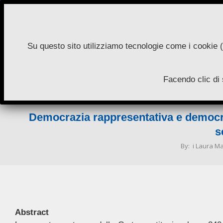
Skip
to
content
Su questo sito utilizziamo tecnologie come i cookie (
N
Facendo clic di 
A
Democrazia rappresentativa e democrazi
s
By:
i Laura M
Abstract