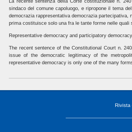
La recente sentenza della Corte costituzionale n. 240
sindaco del comune capoluogo, e ripropone il tema della
democrazia rappresentativa democrazia partecipativa, 
prima costituisce solo una fra le tante forme nelle quali
Representative democracy and participatory democracy. T
The recent sentence of the Constitutional Court n. 240
issue of the democratic legitimacy of the metropoli
representative democracy is only one of the many forms
2022-
10-
08
Rivista