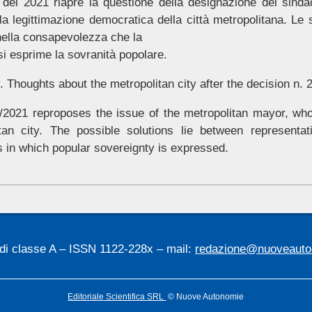
 del 2021 riapre la questione della designazione del sind
 legittimazione democratica della città metropolitana. Le so
nella consapevolezza che la
 si esprime la sovranità popolare.
houghts about the metropolitan city after the decision n. 2
/2021 reproposes the issue of the metropolitan mayor, who 
tan city. The possible solutions lie between representa
 in which popular sovereignty is expressed.
 di classe A – ISSN 1122-228x – mail:
redazione@nuoveauton
Editoriale Scientifica SRL
© Nuove Autonomie