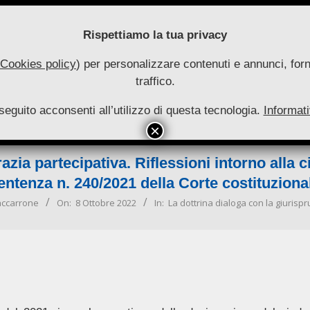
Rispettiamo la tua privacy
Cookies policy
) per personalizzare contenuti e annunci, forni
traffico.
uove
seguito acconsenti all’utilizzo di questa tecnologia.
utonomie
Informati
HOME
RIVISTA
COLLANA
ARCHIVIO
INFO
Primary
Navigation
a partecipativa. Riflessioni intorno alla ci
Menu
entenza n. 240/2021 della Corte costituziona
accarrone
On:
8 Ottobre 2022
In:
La dottrina dialoga con la giuris