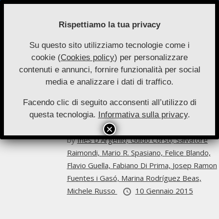
Skip
to
Rispettiamo la tua privacy
content
Su questo sito utilizziamo tecnologie come i
Nuove
cookie (
Cookies policy
) per personalizzare
Primary
Menu
Autonomie
contenuti e annunci, fornire funzionalità per social
Navigation
Ines D’Argenio
media e analizzare i dati di traffico.
Menu
Facendo clic di seguito acconsenti all’utilizzo di
Archivio
questa tecnologia.
Informativa sulla privacy
.
Nuove Autonomie 1-2015
by
Ines D’Argenio,
Guido Corso,
Salvatore
Raimondi,
Mario R. Spasiano,
Felice Blando,
Flavio Guella,
Fabiano Di Prima,
Josep Ramon
Fuentes i Gasó,
Marina Rodríguez Beas,
Michele Russo
10 Gennaio 2015