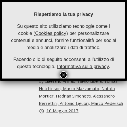
Skip
to
Rispettiamo la tua privacy
content
Su questo sito utilizziamo tecnologie come i
Nuove
cookie (
Cookies policy
) per personalizzare
Primary
Menu
Autonomie
contenuti e annunci, fornire funzionalità per social
Navigation
Flavio Guella
media e analizzare i dati di traffico.
Menu
Facendo clic di seguito acconsenti all’utilizzo di
Archivio
questa tecnologia.
Informativa sulla privacy
.
Nuove Autonomie 2-2017
by
Gaetano Armao,
Flavio Guella,
Tomás
Hutchinson,
Marco Mazzamuto,
Natalia
Mortier,
Hadrian Simonetti,
Alessandro
Berrettini,
Antonio Liguori,
Marco Pedersoli
10 Maggio 2017