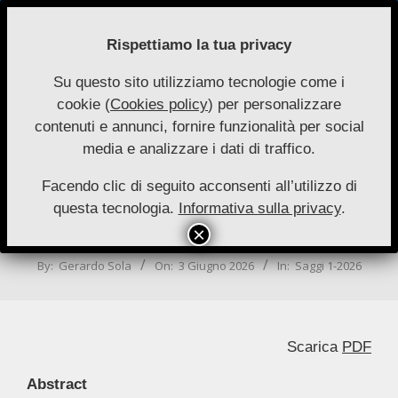
Skip
to
Rispettiamo la tua privacy
content
Su questo sito utilizziamo tecnologie come i
Nuove
cookie (
Cookies policy
) per personalizzare
Primary
Menu
Autonomie
contenuti e annunci, fornire funzionalità per social
Navigation
media e analizzare i dati di traffico.
Menu
Il controllo del Consiglio sulla Giunta
negli statuti regionali ad oltre
Facendo clic di seguito acconsenti all’utilizzo di
questa tecnologia.
Informativa sulla privacy
.
ventiquattro anni dalla riforma del
Titolo V
By:
Gerardo Sola
On:
3 Giugno 2026
In:
Saggi 1-2026
Scarica
PDF
Abstract