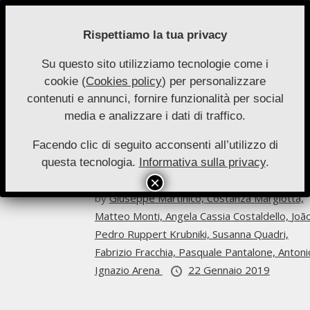
Skip
to
Rispettiamo la tua privacy
content
Su questo sito utilizziamo tecnologie come i
Nuove
cookie (
Cookies policy
) per personalizzare
Primary
Menu
Autonomie
contenuti e annunci, fornire funzionalità per social
Navigation
Costanza Margiotta
media e analizzare i dati di traffico.
Menu
Facendo clic di seguito acconsenti all’utilizzo di
Archivio
questa tecnologia.
Informativa sulla privacy
.
Nuove Autonomie 1-2019
by
Giuseppe Martinico,
Costanza Margiotta,
Matteo Monti,
Angela Cassia Costaldello,
Joã
Pedro Ruppert Krubniki,
Susanna Quadri,
Fabrizio Fracchia,
Pasquale Pantalone,
Antoni
Ignazio Arena
22 Gennaio 2019