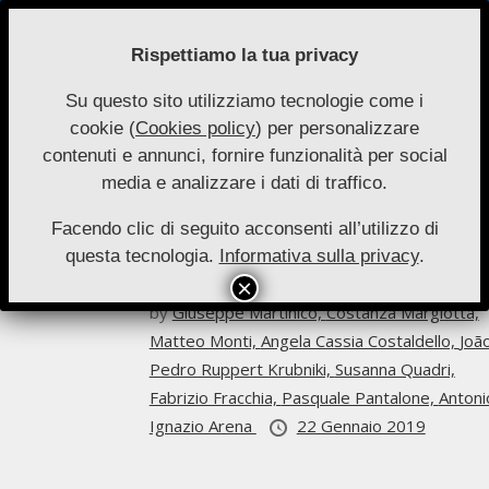
Skip
to
Rispettiamo la tua privacy
content
Su questo sito utilizziamo tecnologie come i
Nuove
cookie (
Cookies policy
) per personalizzare
Primary
Menu
Autonomie
contenuti e annunci, fornire funzionalità per social
Navigation
Angela Cassia Costaldello
media e analizzare i dati di traffico.
Menu
Facendo clic di seguito acconsenti all’utilizzo di
Archivio
questa tecnologia.
Informativa sulla privacy
.
Nuove Autonomie 1-2019
by
Giuseppe Martinico,
Costanza Margiotta,
Matteo Monti,
Angela Cassia Costaldello,
Joã
Pedro Ruppert Krubniki,
Susanna Quadri,
Fabrizio Fracchia,
Pasquale Pantalone,
Antoni
Ignazio Arena
22 Gennaio 2019