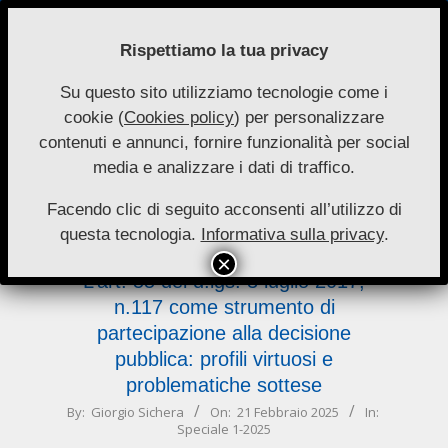
Skip
to
Rispettiamo la tua privacy
content
Su questo sito utilizziamo tecnologie come i
Nuove
cookie (
Cookies policy
) per personalizzare
Primary
Menu
Autonomie
contenuti e annunci, fornire funzionalità per social
Navigation
media e analizzare i dati di traffico.
Menu
strumento
Facendo clic di seguito acconsenti all’utilizzo di
questa tecnologia.
Informativa sulla privacy
.
L’art. 55 del d.lgs. 3 luglio 2017,
n.117 come strumento di
partecipazione alla decisione
pubblica: profili virtuosi e
problematiche sottese
2025-
By:
Giorgio Sichera
On:
21 Febbraio 2025
In:
Speciale 1-2025
02-