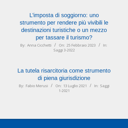
21
L’imposta di soggiorno: uno
strumento per rendere più vivibili le
destinazioni turistiche o un mezzo
per tassare il turismo?
2023-
By:
Anna Cicchetti
On:
25 Febbraio 2023
In:
Saggi 3-2022
02-
25
La tutela risarcitoria come strumento
di piena giurisdizione
2021-
By:
Fabio Merusi
On:
13 Luglio 2021
In:
Saggi
1-2021
07-
13