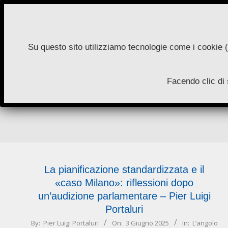
Skip
to
content
Su questo sito utilizziamo tecnologie come i cookie (
N
Facendo clic di 
A
La pianificazione standardizzata e il
«caso Milano»: riflessioni dopo
un’audizione parlamentare –
Pier Luigi
Portaluri
2025-
By:
Pier Luigi Portaluri
On:
3 Giugno 2025
In:
L’angolo