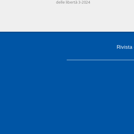
delle libertà 3-2024
06-
03
Rivista