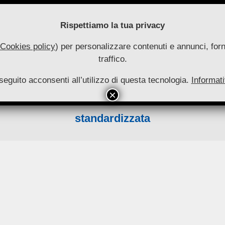
Rispettiamo la tua privacy
Cookies policy
) per personalizzare contenuti e annunci, forni
traffico.
uove
seguito acconsenti all’utilizzo di questa tecnologia.
utonomie
Informati
HOME
RIVISTA
COLLANA
ARCHIVIO
INFO
Primary
Navigation
standardizzata
Menu