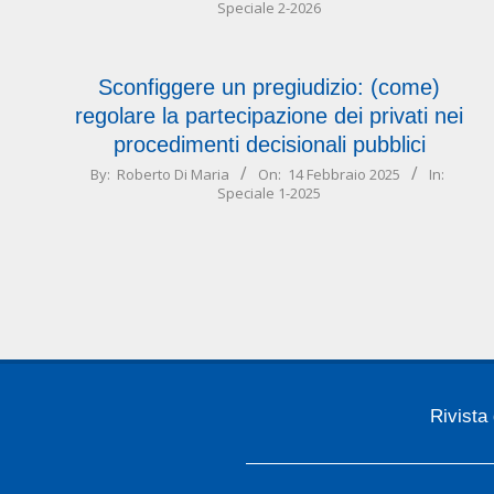
Speciale 2-2026
08-
04
Sconfiggere un pregiudizio: (come)
regolare la partecipazione dei privati nei
procedimenti decisionali pubblici
2025-
By:
Roberto Di Maria
On:
14 Febbraio 2025
In:
Speciale 1-2025
02-
14
Rivista