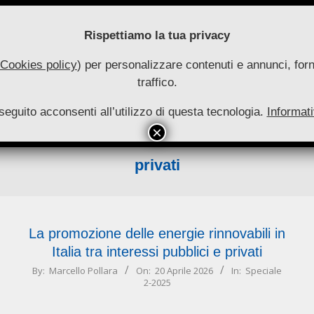
Rispettiamo la tua privacy
Cookies policy
) per personalizzare contenuti e annunci, forni
traffico.
uove
seguito acconsenti all’utilizzo di questa tecnologia.
utonomie
Informati
HOME
RIVISTA
COLLANA
ARCHIVIO
INFO
Primary
Navigation
privati
Menu
La promozione delle energie rinnovabili in
Italia tra interessi pubblici e privati
2026-
By:
Marcello Pollara
On:
20 Aprile 2026
In:
Speciale
2-2025
04-
20