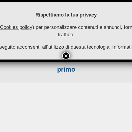
Rispettiamo la tua privacy
Cookies policy
) per personalizzare contenuti e annunci, forni
traffico.
uove
seguito acconsenti all’utilizzo di questa tecnologia.
utonomie
Informati
HOME
RIVISTA
COLLANA
ARCHIVIO
INFO
Primary
Navigation
primo
Menu