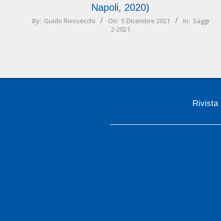
Napoli, 2020)
2021-
By:
Guido Rivosecchi
On:
5 Dicembre 2021
In:
Saggi
2-2021
12-
05
Rivista