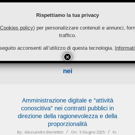
Rispettiamo la tua privacy
Cookies policy
) per personalizzare contenuti e annunci, forni
traffico.
uove
seguito acconsenti all’utilizzo di questa tecnologia.
utonomie
Informati
HOME
RIVISTA
COLLANA
ARCHIVIO
INFO
Primary
Navigation
nei
Menu
Amministrazione digitale e “attività
conoscitiva” nei contratti pubblici in
direzione della ragionevolezza e della
proporzionalità
2025-
By:
Alessandro Berrettini
On:
3 Giugno 2025
In: