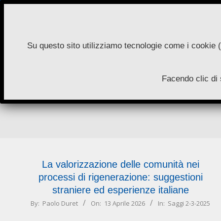
Skip
to
content
Su questo sito utilizziamo tecnologie come i cookie (
N
Facendo clic di 
A
La valorizzazione delle comunità nei
processi di rigenerazione: suggestioni
straniere ed esperienze italiane
2026-
By:
Paolo Duret
On:
13 Aprile 2026
In:
Saggi 2-3-2025
04-