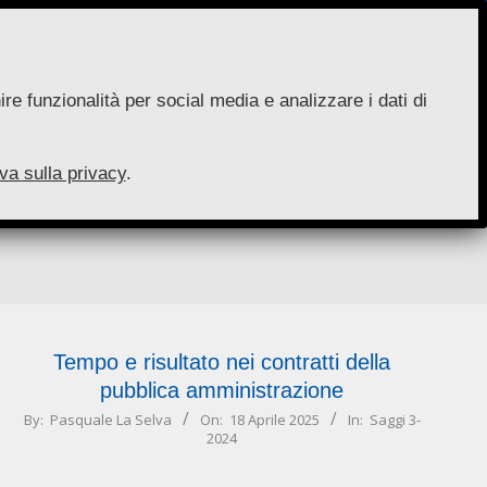
re funzionalità per social media e analizzare i dati di
va sulla privacy
.
Tempo e risultato nei contratti della
pubblica amministrazione
2025-
By:
Pasquale La Selva
On:
18 Aprile 2025
In:
Saggi 3-
2024
04-
18