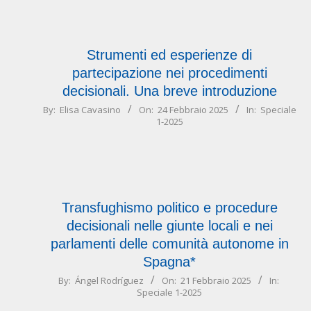
13
Strumenti ed esperienze di
partecipazione nei procedimenti
decisionali. Una breve introduzione
2025-
By:
Elisa Cavasino
On:
24 Febbraio 2025
In:
Speciale
1-2025
02-
24
Transfughismo politico e procedure
decisionali nelle giunte locali e nei
parlamenti delle comunità autonome in
Spagna*
2025-
By:
Ángel Rodríguez
On:
21 Febbraio 2025
In:
Speciale 1-2025
02-