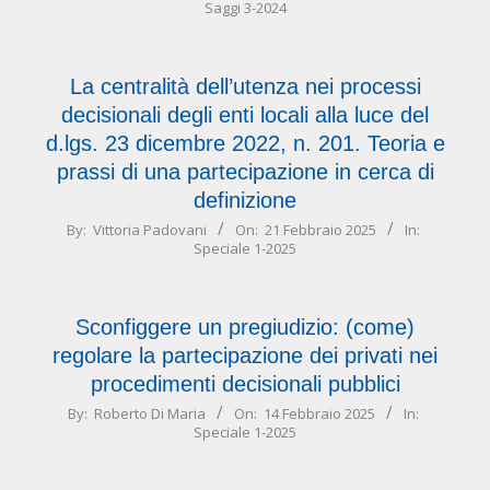
Saggi 3-2024
06-
03
La centralità dell’utenza nei processi
decisionali degli enti locali alla luce del
d.lgs. 23 dicembre 2022, n. 201. Teoria e
prassi di una partecipazione in cerca di
definizione
2025-
By:
Vittoria Padovani
On:
21 Febbraio 2025
In:
Speciale 1-2025
02-
21
Sconfiggere un pregiudizio: (come)
regolare la partecipazione dei privati nei
procedimenti decisionali pubblici
2025-
By:
Roberto Di Maria
On:
14 Febbraio 2025
In:
Speciale 1-2025
02-
14