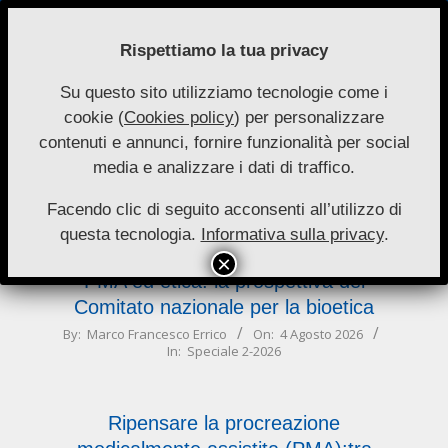
Skip
to
Rispettiamo la tua privacy
content
Su questo sito utilizziamo tecnologie come i
Nuove
cookie (
Cookies policy
) per personalizzare
Primary
Menu
Autonomie
contenuti e annunci, fornire funzionalità per social
Navigation
media e analizzare i dati di traffico.
Menu
nazionale
Facendo clic di seguito acconsenti all’utilizzo di
questa tecnologia.
Informativa sulla privacy
.
PMA ed etica: la prospettiva del
Comitato nazionale per la bioetica
2026-
By:
Marco Francesco Errico
On:
4 Agosto 2026
In:
Speciale 2-2026
08-
04
Ripensare la procreazione