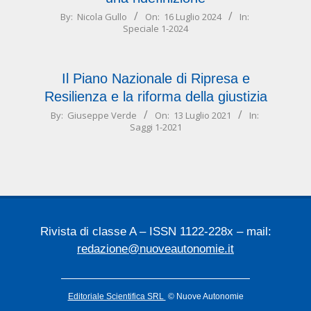
2024-
By:
Nicola Gullo
On:
16 Luglio 2024
In:
Speciale 1-2024
07-
16
Il Piano Nazionale di Ripresa e
Resilienza e la riforma della giustizia
2021-
By:
Giuseppe Verde
On:
13 Luglio 2021
In:
Saggi 1-2021
07-
13
Rivista di classe A – ISSN 1122-228x – mail:
redazione@nuoveautonomie.it
Editoriale Scientifica SRL
© Nuove Autonomie