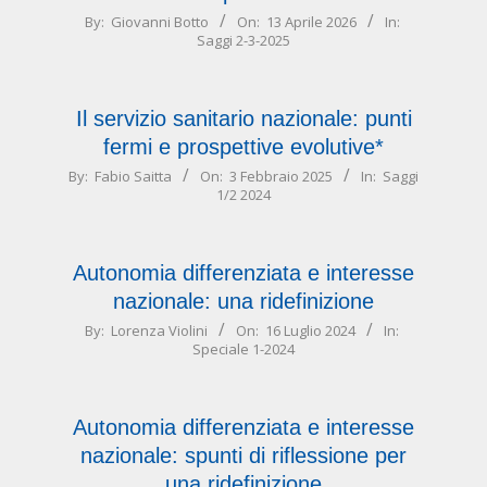
2026-
By:
Giovanni Botto
On:
13 Aprile 2026
In:
Saggi 2-3-2025
04-
13
Il servizio sanitario nazionale: punti
fermi e prospettive evolutive*
2025-
By:
Fabio Saitta
On:
3 Febbraio 2025
In:
Saggi
1/2 2024
02-
03
Autonomia differenziata e interesse
nazionale: una ridefinizione
2024-
By:
Lorenza Violini
On:
16 Luglio 2024
In:
Speciale 1-2024
07-
16
Autonomia differenziata e interesse
nazionale: spunti di riflessione per
una ridefinizione