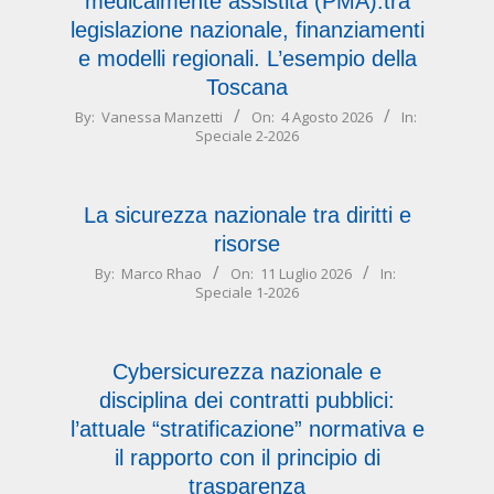
medicalmente assistita (PMA):tra
legislazione nazionale, finanziamenti
e modelli regionali. L’esempio della
Toscana
2026-
By:
Vanessa Manzetti
On:
4 Agosto 2026
In:
Speciale 2-2026
08-
04
La sicurezza nazionale tra diritti e
risorse
2026-
By:
Marco Rhao
On:
11 Luglio 2026
In:
Speciale 1-2026
07-
11
Cybersicurezza nazionale e
disciplina dei contratti pubblici:
l’attuale “stratificazione” normativa e
il rapporto con il principio di
trasparenza