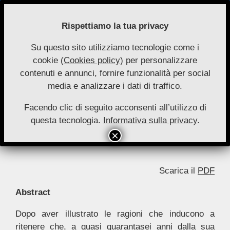
Skip
to
Rispettiamo la tua privacy
content
Su questo sito utilizziamo tecnologie come i
Nuove
cookie (
Cookies policy
) per personalizzare
Primary
Menu
Autonomie
contenuti e annunci, fornire funzionalità per social
Navigation
media e analizzare i dati di traffico.
Menu
Il servizio sanitario nazionale: punti
fermi e prospettive evolutive*
Facendo clic di seguito acconsenti all’utilizzo di
questa tecnologia.
Informativa sulla privacy
.
By:
Fabio Saitta
On:
3 Febbraio 2025
In:
Saggi 1/2 2024
Scarica il
PDF
Abstract
Dopo aver illustrato le ragioni che inducono a
ritenere che, a quasi quarantasei anni dalla sua