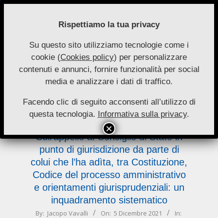
Skip
to
Rispettiamo la tua privacy
content
Su questo sito utilizziamo tecnologie come i
Nuove
cookie (
Cookies policy
) per personalizzare
Primary
Menu
Autonomie
contenuti e annunci, fornire funzionalità per social
Navigation
media e analizzare i dati di traffico.
Menu
l’ha
Facendo clic di seguito acconsenti all’utilizzo di
questa tecnologia.
Informativa sulla privacy
.
Sull’appello al Consiglio di Stato in
punto di giurisdizione da parte di
colui che l’ha adìta, tra Costituzione,
Codice del processo amministrativo
e orientamenti giurisprudenziali: un
inquadramento sistematico
2021-
By:
Jacopo Vavalli
On:
5 Dicembre 2021
In: