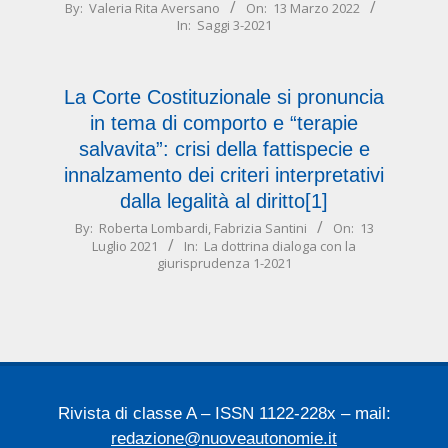
2022-
By:
Valeria Rita Aversano
On:
13 Marzo 2022
In:
Saggi 3-2021
03-
13
La Corte Costituzionale si pronuncia
in tema di comporto e “terapie
salvavita”: crisi della fattispecie e
innalzamento dei criteri interpretativi
dalla legalità al diritto[1]
2021-
By:
Roberta Lombardi
,
Fabrizia Santini
On:
13
Luglio 2021
In:
La dottrina dialoga con la
07-
giurisprudenza 1-2021
13
Rivista di classe A – ISSN 1122-228x – mail:
redazione@nuoveautonomie.it