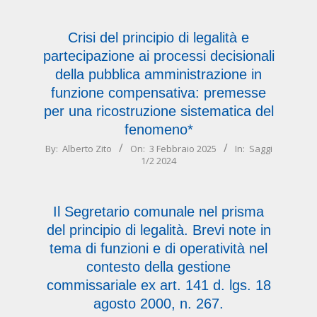
03
Crisi del principio di legalità e
partecipazione ai processi decisionali
della pubblica amministrazione in
funzione compensativa: premesse
per una ricostruzione sistematica del
fenomeno*
2025-
By:
Alberto Zito
On:
3 Febbraio 2025
In:
Saggi
1/2 2024
02-
03
Il Segretario comunale nel prisma
del principio di legalità. Brevi note in
tema di funzioni e di operatività nel
contesto della gestione
commissariale ex art. 141 d. lgs. 18
agosto 2000, n. 267.