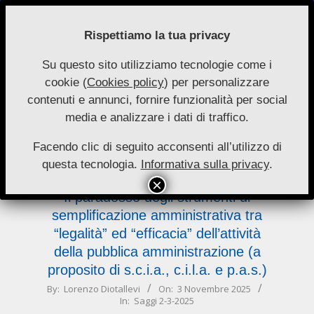
Skip
to
Rispettiamo la tua privacy
content
Su questo sito utilizziamo tecnologie come i
Nuove
cookie (
Cookies policy
) per personalizzare
Primary
Menu
Autonomie
contenuti e annunci, fornire funzionalità per social
Navigation
media e analizzare i dati di traffico.
Menu
legalità
Facendo clic di seguito acconsenti all’utilizzo di
questa tecnologia.
Informativa sulla privacy
.
Il paradosso degli strumenti di
semplificazione amministrativa tra
“legalità” ed “efficacia” dell’attività
della pubblica amministrazione (a
proposito di s.c.i.a., c.i.l.a. e p.a.s.)
2025-
By:
Lorenzo Diotallevi
On:
3 Novembre 2025
In:
Saggi 2-3-2025
11-