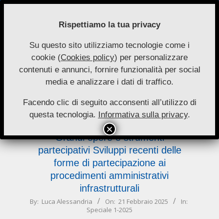
Skip
to
Rispettiamo la tua privacy
content
Su questo sito utilizziamo tecnologie come i
Nuove
cookie (
Cookies policy
) per personalizzare
Primary
Menu
Autonomie
contenuti e annunci, fornire funzionalità per social
Navigation
media e analizzare i dati di traffico.
Menu
infrastrutturali
Facendo clic di seguito acconsenti all’utilizzo di
questa tecnologia.
Informativa sulla privacy
.
Grandi opere e strumenti
partecipativi Sviluppi recenti delle
forme di partecipazione ai
procedimenti amministrativi
infrastrutturali
2025-
By:
Luca Alessandria
On:
21 Febbraio 2025
In:
Speciale 1-2025
02-