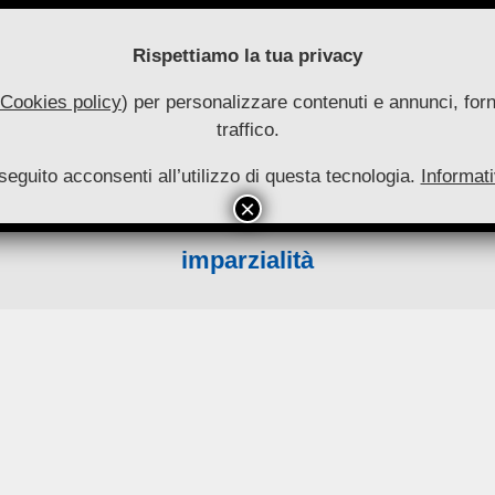
Rispettiamo la tua privacy
Cookies policy
) per personalizzare contenuti e annunci, forni
traffico.
uove
seguito acconsenti all’utilizzo di questa tecnologia.
utonomie
Informati
HOME
RIVISTA
COLLANA
ARCHIVIO
INFO
Primary
Navigation
imparzialità
Menu