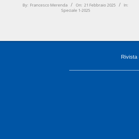
2025-
By:
Francesco Merenda
On:
21 Febbraio 2025
In:
Speciale 1-2025
02-
21
Rivista