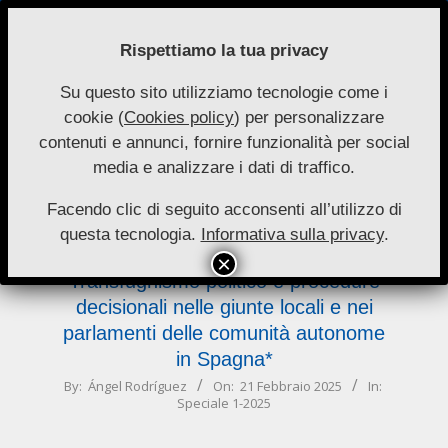
Skip
to
Rispettiamo la tua privacy
content
Su questo sito utilizziamo tecnologie come i
Nuove
cookie (
Cookies policy
) per personalizzare
Primary
Menu
Autonomie
contenuti e annunci, fornire funzionalità per social
Navigation
media e analizzare i dati di traffico.
Menu
giunte
Facendo clic di seguito acconsenti all’utilizzo di
questa tecnologia.
Informativa sulla privacy
.
Transfughismo politico e procedure
decisionali nelle giunte locali e nei
parlamenti delle comunità autonome
in Spagna*
2025-
By:
Ángel Rodríguez
On:
21 Febbraio 2025
In:
Speciale 1-2025
02-
21