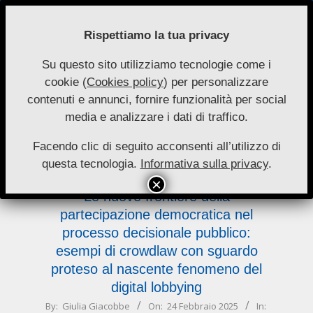
Skip
to
Rispettiamo la tua privacy
content
Su questo sito utilizziamo tecnologie come i
Nuove
cookie (
Cookies policy
) per personalizzare
Primary
Menu
Autonomie
contenuti e annunci, fornire funzionalità per social
Navigation
media e analizzare i dati di traffico.
Menu
digital
Facendo clic di seguito acconsenti all’utilizzo di
questa tecnologia.
Informativa sulla privacy
.
Le nuove frontiere della
partecipazione democratica nel
processo decisionale pubblico:
esempi di crowdlaw con sguardo
proteso al nascente fenomeno del
digital lobbying
2025-
By:
Giulia Giacobbe
On:
24 Febbraio 2025
In: