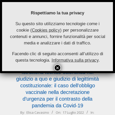
Skip
to
Rispettiamo la tua privacy
content
Su questo sito utilizziamo tecnologie come i
Nuove
cookie (
Cookies policy
) per personalizzare
Primary
Menu
Autonomie
contenuti e annunci, fornire funzionalità per social
Navigation
media e analizzare i dati di traffico.
Menu
decretazione
Facendo clic di seguito acconsenti all’utilizzo di
questa tecnologia.
Informativa sulla privacy
.
Istruttoria tecnico-scientifica nel
giudizio a quo e giudizio di legittimità
costituzionale: il caso dell’obbligo
vaccinale nella decretazione
d’urgenza per il contrasto della
pandemia da Covid-19
2022-
By:
Elisa Cavasino
On:
17 Luglio 2022
In: