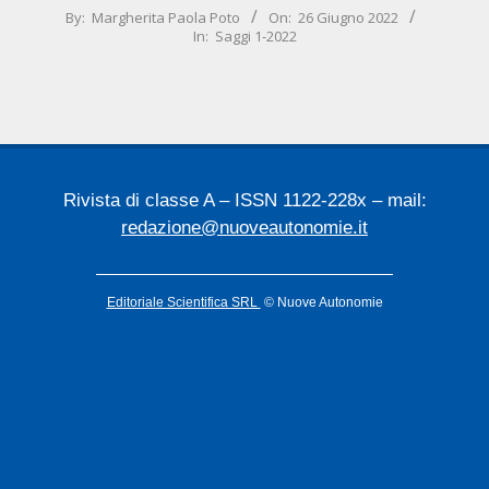
2022-
By:
Margherita Paola Poto
On:
26 Giugno 2022
In:
Saggi 1-2022
06-
26
Rivista di classe A – ISSN 1122-228x – mail:
redazione@nuoveautonomie.it
Editoriale Scientifica SRL
© Nuove Autonomie