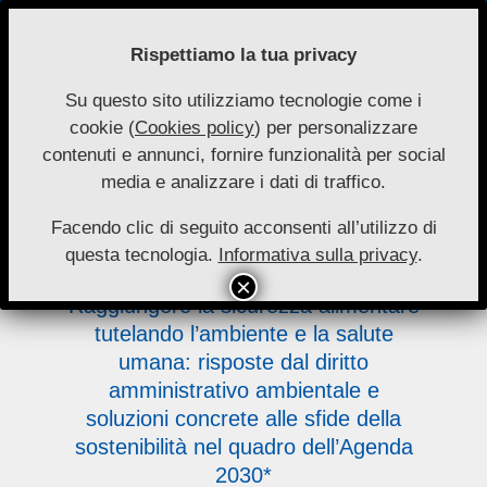
Skip
to
Rispettiamo la tua privacy
content
Su questo sito utilizziamo tecnologie come i
Nuove
cookie (
Cookies policy
) per personalizzare
Primary
Menu
Autonomie
contenuti e annunci, fornire funzionalità per social
Navigation
media e analizzare i dati di traffico.
Menu
concrete
Facendo clic di seguito acconsenti all’utilizzo di
questa tecnologia.
Informativa sulla privacy
.
Raggiungere la sicurezza alimentare
tutelando l’ambiente e la salute
umana: risposte dal diritto
amministrativo ambientale e
soluzioni concrete alle sfide della
sostenibilità nel quadro dell’Agenda
2030*