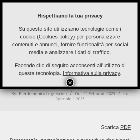
Skip
to
Rispettiamo la tua privacy
content
Su questo sito utilizziamo tecnologie come i
Nuove
cookie (
Cookies policy
) per personalizzare
Primary
Menu
Autonomie
contenuti e annunci, fornire funzionalità per social
Navigation
media e analizzare i dati di traffico.
Menu
Rappresentanza degli interessi e
rappresentanza politica: tra moti
Facendo clic di seguito acconsenti all’utilizzo di
questa tecnologia.
Informativa sulla privacy
.
confluenti e profili d’inversione
sostanziale
By:
Pierdomenico Logroscino
On:
21 Febbraio 2025
In:
Speciale 1-2025
Scarica
PDF