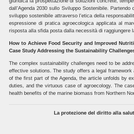
giuridica la prospettazione di soluzioni concrete, temp
dall’Agenda 2030 sullo Sviluppo Sostenibile. Partendo dall
sviluppo sostenibile attraverso l’etica della responsabili
espressione di pratica agroecologica applicata al ma
risposta alla sfida posta dalla necessità di raggiungere 
How to Achieve Food Security and Improved Nutrit
Case Study Addressing the Sustainability Challenge
The complex sustainability challenges need to be addre
effective solutions. The study offers a legal framewor
of the first part of the Agenda, the article unfolds by
duties, and the virtuous case of agroecology. The case
health benefits of the marine biomass from Northern N
La protezione del diritto alla salu