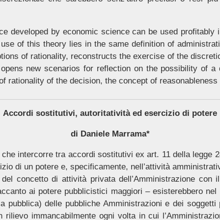
ce developed by economic science can be used profitably in 
 use of this theory lies in the same definition of administrati
ions of rationality, reconstructs the exercise of the discretio
n opens new scenarios for reflection on the possibility of a
 of rationality of the decision, the concept of reasonableness
Accordi sostitutivi, autoritatività ed esercizio di potere
di Daniele Marrama*
che intercorre tra accordi sostitutivi ex art. 11 della legge 2
zio di un potere e, specificamente, nell’attività amministrativa
del concetto di attività privata dell’Amministrazione con il
 accanto ai potere pubblicistici maggiori – esisterebbero nel
za pubblica) delle pubbliche Amministrazioni e dei soggetti p
 rilievo immancabilmente ogni volta in cui l’Amministrazion