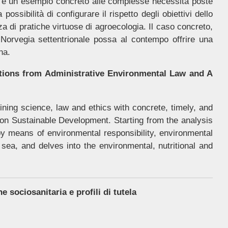
ico e un esempio concreto alle complesse necessità poste
ossibilità di configurare il rispetto degli obiettivi dello
nza di pratiche virtuose di agroecologia. Il caso concreto,
Norvegia settentrionale possa al contempo offrire una
na.
tions from Administrative Environmental Law and A
ning science, law and ethics with concrete, timely, and
 on Sustainable Development. Starting from the analysis
 by means of environmental responsibility, environmental
sea, and delves into the environmental, nutritional and
e sociosanitaria e profili di tutela