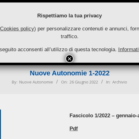
Rispettiamo la tua privacy
Cookies policy
) per personalizzare contenuti e annunci, forni
traffico.
uove
seguito acconsenti all’utilizzo di questa tecnologia.
utonomie
Informati
HOME
RIVISTA
COLLANA
ARCHIVIO
INFO
Primary
Navigation
Nuove Autonomie 1-2022
Menu
By:
Nuove Autonomie
On:
26 Giugno 2022
In:
Archivio
Fascicolo 1/2022 – gennaio-a
Pdf