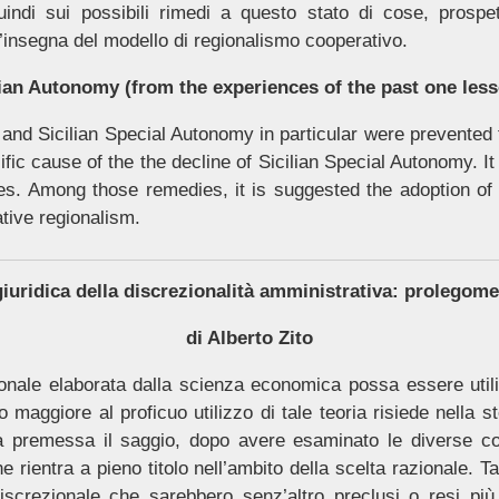
uindi sui possibili rimedi a questo stato di cose, prospe
l’insegna del modello di regionalismo cooperativo.
ilian Autonomy (from the experiences of the past one less
d Sicilian Special Autonomy in particular were prevented t
ific cause of the the decline of Sicilian Special Autonomy. It
s. Among those remedies, it is suggested the adoption of
tive regionalism.
giuridica della discrezionalità
amministrativa: prolegome
di Alberto Zito
zionale elaborata dalla scienza economica possa essere util
 maggiore al proficuo utilizzo di tale teoria risiede nella s
premessa il saggio, dopo avere esaminato le diverse conce
e rientra a pieno titolo nell’ambito della scelta razionale. T
screzionale che sarebbero senz’altro preclusi o resi più d