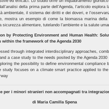
estive ed efficaci. Lo studio offre un inquadramento giurid
’analisi della prima parte dell’Agenda, l’articolo esplora la p
tà ambientale, il sistema dei diritti e dei doveri, e l’osserva
re, mostra un esempio di come la biomassa marina della 
la sicurezza alimentare, tutelando l’ambiente e la salute uma
ion by Protecting Environment and Human Health: Solu
s within the framework of the Agenda 2030
ssed through integrated interdisciplinary approaches, combi
k and a case study to the needs posited by the Agenda 2030
 exploring the possibility to define environmental compliance
 study focuses on a climate smart practice applied to the 
orway
te per i minori stranieri non accompagnati tra integrazion
di Maria Camilla Spena