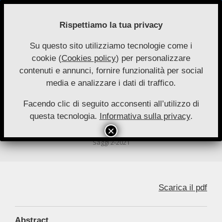
Skip
to
Rispettiamo la tua privacy
content
Su questo sito utilizziamo tecnologie come i
Nuove
cookie (
Cookies policy
) per personalizzare
Primary
Menu
Autonomie
contenuti e annunci, fornire funzionalità per social
Navigation
media e analizzare i dati di traffico.
Menu
Corte costituzionale e nuovi sviluppi
sulla modulazione temporale degli
Facendo clic di seguito acconsenti all’utilizzo di
questa tecnologia.
Informativa sulla privacy
.
effetti delle sentenze di annullamento
By:
Francesco Zammartino
On:
5 Dicembre 2021
In:
Saggi 2-2021
Scarica il pdf
Abstract