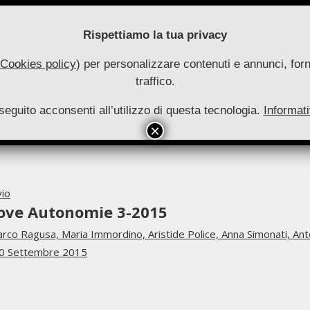
Rispettiamo la tua privacy
Cookies policy
) per personalizzare contenuti e annunci, forni
traffico.
uove
seguito acconsenti all’utilizzo di questa tecnologia.
utonomie
Informati
HOME
RIVISTA
COLLANA
ARCHIVIO
INFO
Primary
Navigation
Menu
vio
ove Autonomie 3-2015
rco Ragusa,
Maria Immordino,
Aristide Police,
Anna Simonati,
Ant
0 Settembre 2015