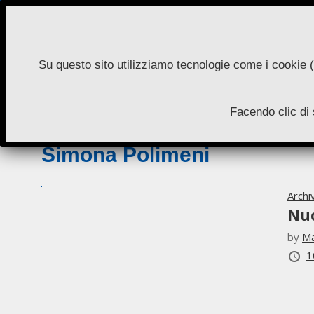
Skip
to
content
Su questo sito utilizziamo tecnologie come i cookie (
N
Facendo clic di 
A
Simona Polimeni
Archi
Nu
by
Ma
1