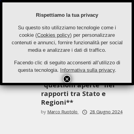
Skip
to
Rispettiamo la tua privacy
content
Su questo sito utilizziamo tecnologie come i
Nuove
cookie (
Cookies policy
) per personalizzare
Primary
Menu
Autonomie
contenuti e annunci, fornire funzionalità per social
Navigation
Marco Ruotolo
media e analizzare i dati di traffico.
Menu
Facendo clic di seguito acconsenti all’utilizzo di
Saggi 3-2023
questa tecnologia.
Informativa sulla privacy
.
Riflessioni sparse su alcune
“questioni aperte” nei
rapporti tra Stato e
Regioni**
by
Marco Ruotolo
28 Giugno 2024