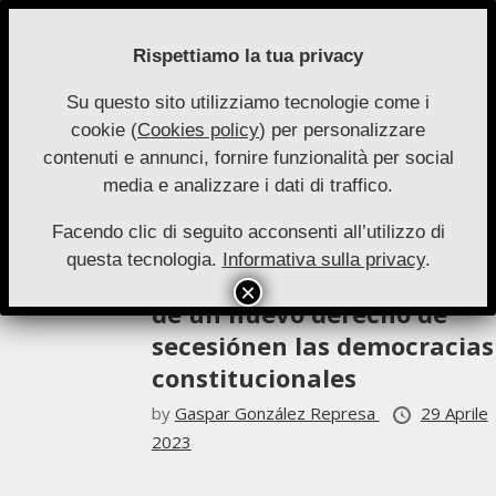
Skip
to
Rispettiamo la tua privacy
content
Su questo sito utilizziamo tecnologie come i
Nuove
cookie (
Cookies policy
) per personalizzare
Primary
Menu
Autonomie
contenuti e annunci, fornire funzionalità per social
Navigation
Gaspar González Represa
media e analizzare i dati di traffico.
Menu
Facendo clic di seguito acconsenti all’utilizzo di
Saggi 1-2023
questa tecnologia.
Informativa sulla privacy
.
Posibilidad y conveniencia
de un nuevo derecho de
secesiónen las democracias
constitucionales
by
Gaspar González Represa
29 Aprile
2023