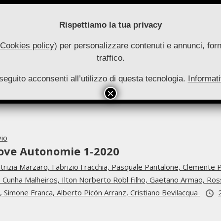
Rispettiamo la tua privacy
Cookies policy
) per personalizzare contenuti e annunci, forni
traffico.
uove
seguito acconsenti all’utilizzo di questa tecnologia.
utonomie
Informati
HOME
RIVISTA
COLLANA
ARCHIVIO
INFO
Primary
Navigation
Menu
vio
ove Autonomie 1-2020
trizia Marzaro,
Fabrizio Fracchia,
Pasquale Pantalone,
Clemente P
 Cunha Malheiros,
Ilton Norberto Robl Filho,
Gaetano Armao,
Ros
i,
Simone Franca,
Alberto Picón Arranz,
Cristiano Bevilacqua