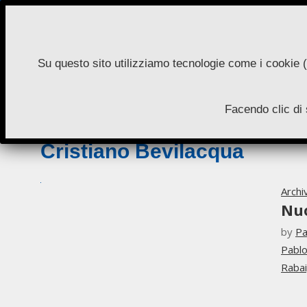
Skip
to
content
Su questo sito utilizziamo tecnologie come i cookie (
N
Facendo clic di 
A
Cristiano Bevilacqua
Archi
Nu
by
Pa
Pablo
Raba