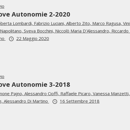
vio
ove Autonomie 2-2020
berta Lombardi,
Fabrizio Luciani,
Alberto Zito,
Marco Ragusa,
Vin
 Napolitano,
Sveva Bocchini,
Niccolò Maria D’Alessandro,
Riccardo
ino
22 Maggio 2020
vio
ove Autonomie 3-2018
mone Pajno,
Alessandro Cioffi,
Raffaele Picaro,
Vanessa Manzetti
e,
Alessandro Di Martino
16 Settembre 2018