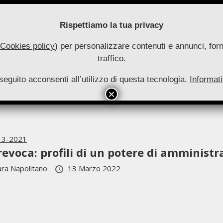
Rispettiamo la tua privacy
Cookies policy
) per personalizzare contenuti e annunci, forni
traffico.
uove
seguito acconsenti all’utilizzo di questa tecnologia.
utonomie
Informati
HOME
RIVISTA
COLLANA
ARCHIVIO
INFO
Primary
Navigation
Menu
i 3-2021
revoca: profili di un potere di amministr
ara Napolitano
13 Marzo 2022