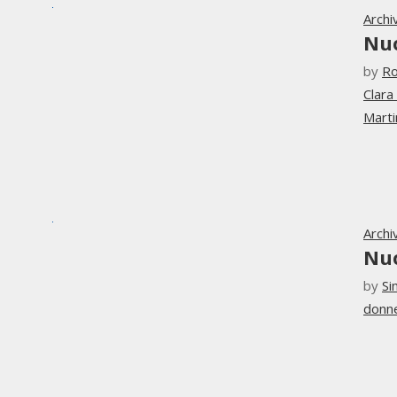
Archi
Nu
by
Ro
Clara
Mart
Archi
Nu
by
Si
donn