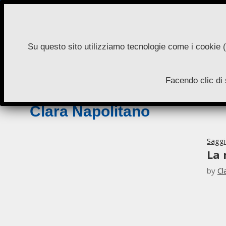
Skip
to
content
Su questo sito utilizziamo tecnologie come i cookie (
N
Facendo clic di 
A
Clara Napolitano
Sagg
La 
by
Cl