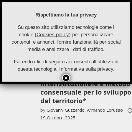
Skip
to
Rispettiamo la tua privacy
content
Su questo sito utilizziamo tecnologie come i
Nuove
cookie (
Cookies policy
) per personalizzare
Primary
Menu
Autonomie
contenuti e annunci, fornire funzionalità per social
Navigation
Armando Lorusso
media e analizzare i dati di traffico.
Menu
Facendo clic di seguito acconsenti all’utilizzo di
Saggi 1-2025
questa tecnologia.
Informativa sulla privacy
.
Programmazione strategic
interistituzionale e metodo
consensuale per lo sviluppo
del territorio*
by
Giovanni Guzzardo,
Armando Lorusso
19 Ottobre 2025