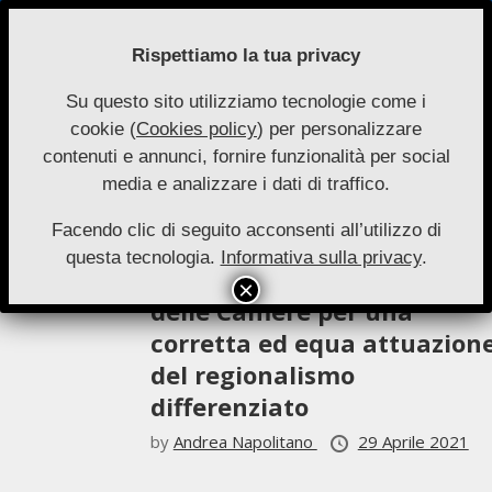
Skip
to
Rispettiamo la tua privacy
content
Su questo sito utilizziamo tecnologie come i
Nuove
cookie (
Cookies policy
) per personalizzare
Primary
Menu
Autonomie
contenuti e annunci, fornire funzionalità per social
Navigation
Andrea Napolitano
media e analizzare i dati di traffico.
Menu
Facendo clic di seguito acconsenti all’utilizzo di
Saggi 3-2020
questa tecnologia.
Informativa sulla privacy
.
Il ruolo (imprescindibile)
delle Camere per una
corretta ed equa attuazion
del regionalismo
differenziato
by
Andrea Napolitano
29 Aprile 2021