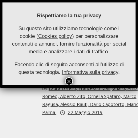
Skip
to
Rispettiamo la tua privacy
content
Su questo sito utilizziamo tecnologie come i
Nuove
cookie (
Cookies policy
) per personalizzare
Primary
Menu
Autonomie
contenuti e annunci, fornire funzionalità per social
Navigation
Alessio Rauti
media e analizzare i dati di traffico.
Menu
Facendo clic di seguito acconsenti all’utilizzo di
Archivio
questa tecnologia.
Informativa sulla privacy
.
Nuove Autonomie 2-2019
by
Laura Lorello,
Francesco Manganaro,
Anna
Romeo,
Alberto Zito,
Ornella Spataro,
Marco
Ragusa,
Alessio Rauti,
Dario Capotorto,
Mari
Palma
22 Maggio 2019