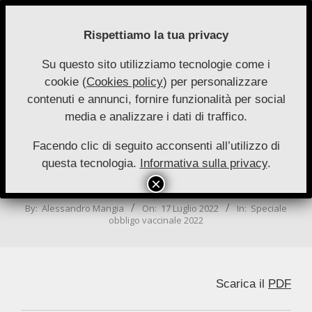
Skip
to
Rispettiamo la tua privacy
content
Su questo sito utilizziamo tecnologie come i
Nuove
cookie (
Cookies policy
) per personalizzare
Primary
Menu
Autonomie
contenuti e annunci, fornire funzionalità per social
Navigation
media e analizzare i dati di traffico.
Menu
Un raffinato esempio di
distinguishing.
Facendo clic di seguito acconsenti all’utilizzo di
questa tecnologia.
Informativa sulla privacy
.
Se la fonte è il fatto, che deve fare il
giudice quando il fatto cambia?
By:
Alessandro Mangia
On:
17 Luglio 2022
In:
Speciale
obbligo vaccinale 2022
Scarica il
PDF