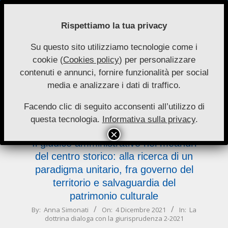
Skip
to
Rispettiamo la tua privacy
content
Su questo sito utilizziamo tecnologie come i
Nuove
cookie (
Cookies policy
) per personalizzare
Primary
Menu
Autonomie
contenuti e annunci, fornire funzionalità per social
Navigation
media e analizzare i dati di traffico.
Menu
salvaguardia
Facendo clic di seguito acconsenti all’utilizzo di
questa tecnologia.
Informativa sulla privacy
.
Il giudice amministrativo nei meandri
del centro storico: alla ricerca di un
paradigma unitario, fra governo del
territorio e salvaguardia del
patrimonio culturale
2021-
By:
Anna Simonati
On:
4 Dicembre 2021
In:
La
dottrina dialoga con la giurisprudenza 2-2021
12-