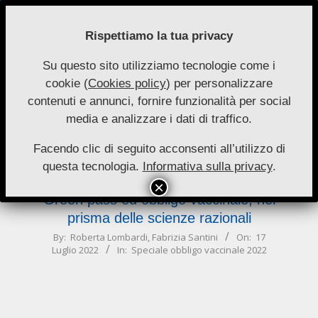
Skip
to
Rispettiamo la tua privacy
content
Su questo sito utilizziamo tecnologie come i
Nuove
cookie (
Cookies policy
) per personalizzare
Primary
Menu
Autonomie
contenuti e annunci, fornire funzionalità per social
Navigation
media e analizzare i dati di traffico.
Menu
razionali
Facendo clic di seguito acconsenti all’utilizzo di
questa tecnologia.
Informativa sulla privacy
.
Green pass ed obbligo vaccinale, nel
prisma delle scienze razionali
2022-
By:
Roberta Lombardi
,
Fabrizia Santini
On:
17
Luglio 2022
In:
Speciale obbligo vaccinale 2022
07-
17